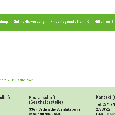
ldung
Online-Bewerbung
Kindertagesstätten
Hilfen zur E
nd 2026 in Saarbrücken
Kontakt (
dhilfe
Postanschrift
(Geschäftsstelle)
Tel: 0371 27
SSA – Sächsische Sozialakademie
27868529
gemeinnützige GmbH
E-Mail:
info