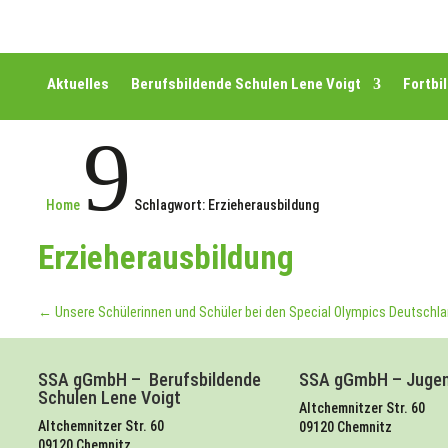
Aktuelles
Berufsbildende Schulen Lene Voigt
Fortbi
9
Home
Schlagwort: Erzieherausbildung
Erzieherausbildung
←
Unsere Schülerinnen und Schüler bei den Special Olympics Deutschla
SSA gGmbH – Berufsbildende
SSA gGmbH – Jugen
Schulen Lene Voigt
Altchemnitzer Str. 60
Altchemnitzer Str. 60
09120 Chemnitz
09120 Chemnitz